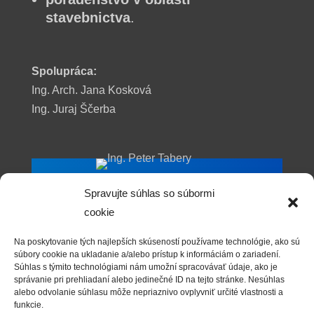
stavebnictva
.
Spolupráca:
Ing. Arch. Jana Kosková
Ing. Juraj Ščerba
Ing. Peter Tabery
Spravujte súhlas so súbormi
cookie
*1962, Bratislava
SVŠT – SF (1985), Bratislava
Na poskytovanie tých najlepších skúseností používame technológie, ako sú
súbory cookie na ukladanie a/alebo prístup k informáciám o zariadení.
Súhlas s týmito technológiami nám umožní spracovávať údaje, ako je
správanie pri prehliadaní alebo jedinečné ID na tejto stránke. Nesúhlas
alebo odvolanie súhlasu môže nepriaznivo ovplyvniť určité vlastnosti a
Ing. Beáta Kulcsárová
funkcie.