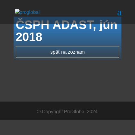
ČSPH ADAST, jún
2018
späť na zoznam
© Copyright ProGlobal 2024